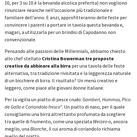
10, per 3 su 10 è la bevanda alcolica preferita) non vogliono
rinunciare neanche nell’occasione più tradizionale e
familiare dell’anno. E anzi, approfitteranno delle feste per
convincere i parenti a portare in tavola questa bevanda e,
magari, a utilizzarla per un brindisi di Capodanno non
convenzionale.
Pensando alle passioni delle Millennials, abbiamo chiesto
allo chef stellato
Cristina Bowerman
tre proposte
creative da abbinare alla birra
per una tavola delle feste
alternativa, tra tradizione rivisitata e la leggerezza naturale
di un bicchiere di birra. Il risultato? Un menù creativo e
leggero, come piace alle giovani donne italiane.
Per la vigilia un piatto di pesce crudo:
Gamberi, Hummus, Pico
de Gallo e Coriandolo fresco”
. Un piatto di naso, per il quale
consigliamo una birra altrettanto profumata da scegliere
tra quelle di frumento, come una speziata
Weizen
o, ancora
meglio, una
Blanche
, il cui aroma di coriandolo richiama
quello del piatto.