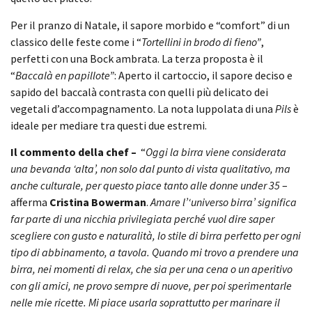
Per il pranzo di Natale, il sapore morbido e “comfort” di un
classico delle feste come i “
Tortellini in brodo di fieno”
,
perfetti con una Bock ambrata. La terza proposta è il
“
Baccalà en papillote”
: Aperto il cartoccio, il sapore deciso e
sapido del baccalà contrasta con quelli più delicato dei
vegetali d’accompagnamento. La nota luppolata di una
Pils
è
ideale per mediare tra questi due estremi.
Il commento della chef –
“
Oggi la birra viene considerata
una bevanda ‘alta’, non solo dal punto di vista qualitativo, ma
anche culturale, per questo piace tanto alle donne under 35
–
afferma
Cristina Bowerman
.
Amare l’‘universo birra’ significa
far parte di una nicchia privilegiata perché vuol dire saper
scegliere con gusto e naturalità, lo stile di birra perfetto per ogni
tipo di abbinamento, a tavola. Quando mi trovo a prendere una
birra, nei momenti di relax, che sia per una cena o un aperitivo
con gli amici, ne provo sempre di nuove, per poi sperimentarle
nelle mie ricette. Mi piace usarla soprattutto per marinare il