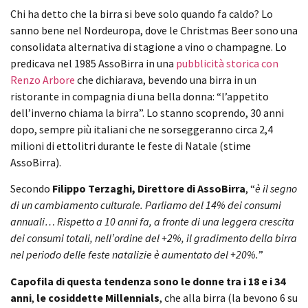
Chi ha detto che la birra si beve solo quando fa caldo? Lo
sanno bene nel Nordeuropa, dove le Christmas Beer sono una
consolidata alternativa di stagione a vino o champagne. Lo
predicava nel 1985 AssoBirra in una
pubblicità storica con
Renzo Arbore
che dichiarava, bevendo una birra in un
ristorante in compagnia di una bella donna: “l’appetito
dell’inverno chiama la birra”. Lo stanno scoprendo, 30 anni
dopo, sempre più italiani che ne sorseggeranno circa 2,4
milioni di ettolitri durante le feste di Natale (stime
AssoBirra).
Secondo
Filippo Terzaghi, Direttore di AssoBirra
, “
è il segno
di un cambiamento culturale. Parliamo del 14% dei consumi
annuali… Rispetto a 10 anni fa, a fronte di una leggera crescita
dei consumi totali, nell’ordine del +2%, il gradimento della birra
nel periodo delle feste natalizie è aumentato del +20%.
”
Capofila di questa tendenza sono le donne tra i 18 e i 34
anni
,
le cosiddette Millennials
, che alla birra (la bevono 6 su