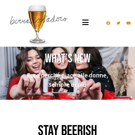
What’s New
Ecco perché piace alle donne,
sempre di più
Stay beerish