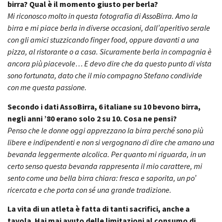
birra? Qual è il momento giusto per berla?
Mi riconosco molto in questa fotografia di AssoBirra. Amo la
birra e mi piace berla in diverse occasioni, dall’aperitivo serale
con gli amici stuzzicando finger food, oppure davanti a una
pizza, al ristorante o a casa.
Sicuramente berla in compagnia è
ancora più piacevole… E devo dire che da questo punto di vista
sono fortunata, dato che il mio compagno Stefano condivide
con me questa passione.
Secondo i dati AssoBirra, 6 italiane su 10 bevono birra,
negli anni ’80 erano solo 2 su 10. Cosa ne pensi?
Penso che le donne oggi apprezzano la birra perché sono più
libere e indipendenti e non si vergognano di dire che amano una
bevanda leggermente alcolica. Per quanto mi riguarda, in un
certo senso questa bevanda rappresenta il mio carattere, mi
sento come una bella birra chiara: fresca e saporita, un po’
ricercata e che porta con sé una grande tradizione.
La vita di un atleta è fatta di tanti sacrifici, anche a
tavola. Hai mai avuto delle limitazioni al consumo di