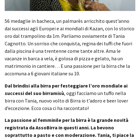
56 medaglie in bacheca, un palmarès arricchito quest’anno
dai successi agli Europei e ai mondiali di Kazan, con lo storico
oro dal trampolino da 1m. Parliamo ovviamente di Tania
Cagnotto. Un sorriso che conquista, regina dei tuffi che fuori
dalla piscina è una trentenne come tante altre. Ama le
vacanze in barca a vela, è golosa di pizza e gelato, ha un
matrimonio in cantiere… E una passione per la birra che la
accomuna a 6 giovani italiane su 10.
Dal brindisi alla birra per festeggiare l’oro mondiale ai
successi del suo
birramisù
, oggi facciamo un tuffo nella
birra con Tania, nuovo volto di Birra io t’adoro e beer lover
d’eccezione. Ecco cosa ci ha raccontato!
La passione al femminile per la birra è la grande novità
registrata da AssoBirra in questi anni. La bevono
soprattutto a pasto e con moderazione. Tania, ti piace la