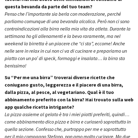
questa bevanda da parte del tuo team?
Penso che l’importante sia berla con moderazione, perché
parliamo comunque di una bevanda alcolica. Però non ci sono
controindicazioni alla birra nella mia vita da atleta. Durante la
settimana ho gli allenamenti e la bevo raramente, ma nel
weekend la birretta è un piacere che “ci sta”, eccome!
Anche
nelle sere in relax in cui non ci va di cucinare e prepariamo un
piatto con un po’ di speck, formaggi e insalata… la birra sta
benissimo!
Su “Per me una birra” troverai diverse ricette che
coniugano gusto, leggerezza e il piacere di una birra,
dalla pizza, al pesce, al vegetariano. Qual è il tuo
abbinamento preferito con la birra? Hai trovato sulla web
app qualche ricetta intrigante?
La pizza assieme al gelato è tra i miei piatti preferiti, quindi…
come abbinamento dico pizza e birra e curioserò soprattutto in
quella sezione. Confesso che, purtroppo per me e soprattutto
per il mio compagno Stefano, non amo molto cucinare. Ma due