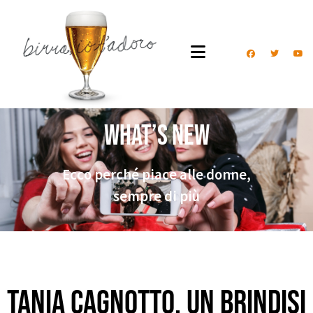
What’s New
Ecco perché piace alle donne,
sempre di più
Tania Cagnotto, un brindisi