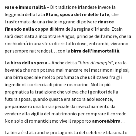
Fate e immortalità
– Di tradizione irlandese invece la
leggenda della fata
Etain, sposa del re delle fate
, che
trasformata da una rivale in grano di polvere
rinasce
finendo nella coppa di birra
della regina d’Irlanda: Etain
sarà destinata a incontrare Angus, principe dell’amore, che la
rinchiuderà in una sfera di cristallo dove, entrambi, vivranno
per sempre nutrendosi… con la
birra dell’immortalità
.
La birra della sposa –
Anche detta
“birra di maggio”
, era la
bevanda che non poteva mai mancare nei matrimoni inglesi,
una birra speciale molto profumata che utilizzava fra gli
ingredienti corteccia di pino e rosmarino. Molto più
pragmatica la tradizione che voleva che i genitori della
futura sposa, quando questa era ancora adolescente,
preparassero una birra speciale da invecchiamento da
vendere alla vigilia del matrimonio per comprare il corredo.
Non solo di romanticismo vive il rapporto
amore&birra
…
La birra è stata anche protagonista del celebre e blasonato