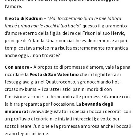
l’amore.
Il voto di Kudrum
–
“Mai toccheranno birra le mie labbra
finché prima non le tocchi il tuo bacio”,
questo il giuramento
d’amore eterno della figlia del re dei Frisoni al suo Hervic,
principe di Zelanda. Una rinuncia che evidentemente a quei
tempi costava molto ma risulta estremamente romantica
anche oggi…non trovate?
Con amore –
A proposito di promesse d’amore, vale la pena
ricordare la
Festa di San Valentino
che in Inghilterra si
festeggiava già nel Quattrocento, sgranocchiando hot-
crossom-bums – i caratteristici panini morbidi con
l’incisione a croce – e brindando alle promesse d’amore con
la birra preparata per l’occasione. La
bevanda degli
innamorati
veniva degustata in speciali boccali decorati con
un profluvio di cuoricini e iniziali intrecciati; a volte per
sottolineare l’unione e la promessa amorosa anche i boccali
erano legati insieme.