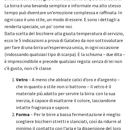
La birra è una bevanda semplice e informale ma allo stesso
tempo può diventare un’emozione complessa e raffinata. In
ogni caso è uno stile, un modo di essere. E sono i dettagli a
renderla speciale, un po’ come noi.
Dalla scelta del bicchiere alla giusta temperatura di servizio,
ecco le 5 indicazioni a prova di Galateo da non sottovalutare
per fare di una birra un’esperienza unica, in ogni occasione
(indossando qualsiasi tipo di scarpa). E la schiuma – due dita –
è imprescindibile e precede qualsiasi regola: senza di lei non
c’è gusto, non c’è classe.
Vetro
– A meno che abbiate calici d’oro e d’argento –
che in quanto a stile non si battono – il vetro è il
materiale più adatto per servire la birra: con la sua
inerzia, è capace di esaltarne il colore, lasciandone
intatte fragranza e sapore.
Forma
– Per le birre a bassa fermentazione è meglio
scegliere bicchieri stretti e slanciati, così da ridurre al
minimo il contatto con l’aria e la dispersione del loro