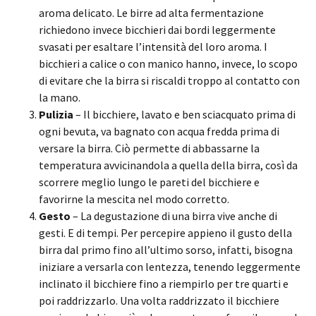
aroma delicato. Le birre ad alta fermentazione
richiedono invece bicchieri dai bordi leggermente
svasati per esaltare l’intensità del loro aroma. I
bicchieri a calice o con manico hanno, invece, lo scopo
di evitare che la birra si riscaldi troppo al contatto con
la mano.
Pulizia
– Il bicchiere, lavato e ben sciacquato prima di
ogni bevuta, va bagnato con acqua fredda prima di
versare la birra. Ciò permette di abbassarne la
temperatura avvicinandola a quella della birra, così da
scorrere meglio lungo le pareti del bicchiere e
favorirne la mescita nel modo corretto.
Gesto
– La degustazione di una birra vive anche di
gesti. E di tempi. Per percepire appieno il gusto della
birra dal primo fino all’ultimo sorso, infatti, bisogna
iniziare a versarla con lentezza, tenendo leggermente
inclinato il bicchiere fino a riempirlo per tre quarti e
poi raddrizzarlo. Una volta raddrizzato il bicchiere