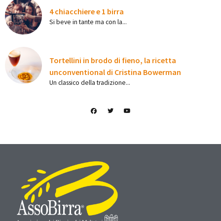
4 chiacchiere e 1 birra
Si beve in tante ma con la...
Tortellini in brodo di fieno, la ricetta
unconventional di Cristina Bowerman
Un classico della tradizione...