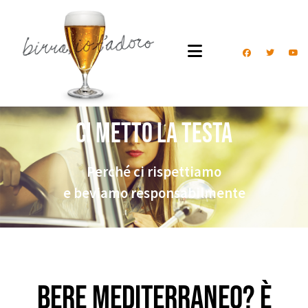
Ci metto la testa
Perché ci rispettiamo
e beviamo responsabilmente
Bere mediterraneo? È